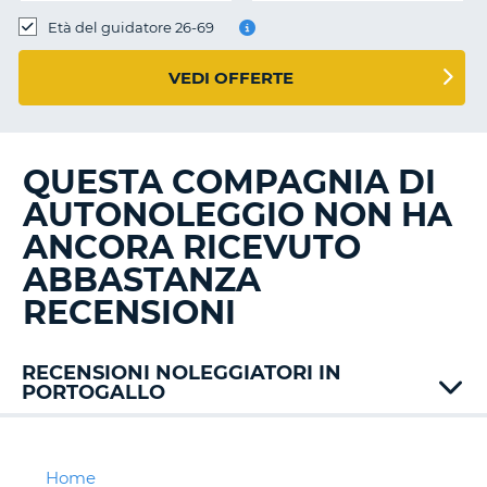
Età del guidatore 26-69
VEDI OFFERTE
QUESTA COMPAGNIA DI
AUTONOLEGGIO NON HA
ANCORA RICEVUTO
ABBASTANZA
RECENSIONI
RECENSIONI NOLEGGIATORI IN
PORTOGALLO
AT
Faialense
Avis
Home
T