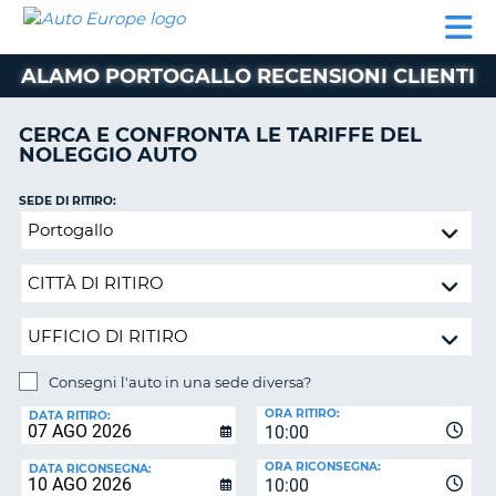
AUTO
NOLEGGIO
NOLEGGIO
NOLEGGIO
PARTNER
AIUTO
EUROPE
AUTO
AUTO
CAMPER
ALAMO PORTOGALLO RECENSIONI CLIENTI
NOLEGGIO
CAMPER
CERCA E CONFRONTA LE TARIFFE DEL
PARTNER
NOLEGGIO AUTO
NE
AIUTO
SEDE DI RITIRO:
IL
Consegni
MIO
l'auto
ACCOUNT
in
GESTISCI
una
PRENOTAZIONE
sede
diversa?
SVIZZERA
Consegni l'auto in una sede diversa?
LINGUA
SEDE
ORA RITIRO:
DI
DATA RITIRO:
10:00
RICONSEGNA:
ORA RICONSEGNA:
DATA RICONSEGNA:
10:00