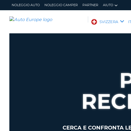
NOLEGGIO AUTO
NOLEGGIO CAMPER
PARTNER
AIUTO
AUTO
SVIZZERA
I
EUROPE
NOLEGGIO
AUTO
NOLEGGIO
CAMPER
PARTNER
AIUTO
IL
GESTISCI
REC
MIO
PRENOTAZIONE
ACCOUNT
SVIZZERA
LINGUA
CERCA E CONFRONTA LE