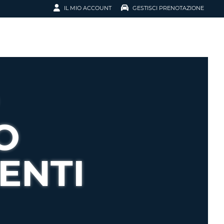
IL MIO ACCOUNT
GESTISCI PRENOTAZIONE
SCI LA
OTAZIONE
IRIZZO EMAIL
IL
D
I VOUCHER
O
ENOTAZIONE
ENTI
ICATO LA TUA PASSWORD?
NOTAZIONI PIÙ VELOCI
A UN ACCOUNT