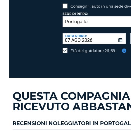
Consegni l'auto in una sede div
SEDE DI RITIRO:
SEDE
DI
DATA RITIRO:
Consegni
RICONSEGNA:
l'auto
Età del guidatore 26-69
in
una
sede
diversa?
QUESTA COMPAGNIA
RICEVUTO ABBASTAN
RECENSIONI NOLEGGIATORI IN PORTOGA