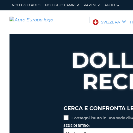
NOLEGGIO AUTO
NOLEGGIO CAMPER
PARTNER
AIUTO
AUTO
SVIZZERA
I
EUROPE
NOLEGGIO
AUTO
DOLL
NOLEGGIO
CAMPER
REC
PARTNER
AIUTO
IL
GESTISCI
MIO
PRENOTAZIONE
ACCOUNT
SVIZZERA
LINGUA
CERCA E CONFRONTA LE
Consegni l'auto in una sede div
SEDE DI RITIRO: