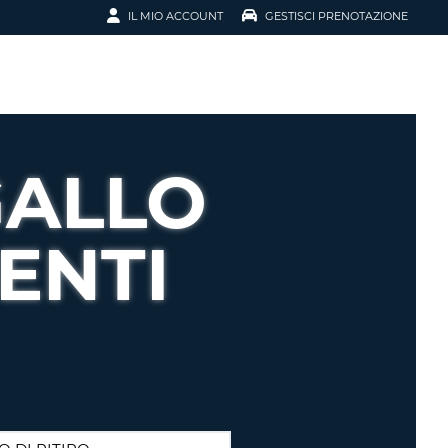
IL MIO ACCOUNT
GESTISCI PRENOTAZIONE
SCI LA
OTAZIONE
IRIZZO EMAIL
IL
GALLO
D
I VOUCHER
ENTI
ENOTAZIONE
ICATO LA TUA PASSWORD?
NOTAZIONI PIÙ VELOCI
A UN ACCOUNT