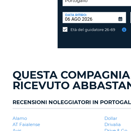
SEDE
DI
DATA RITIRO:
Consegni
RICONSEGNA:
l'auto
Età del guidatore 26-69
in
una
sede
diversa?
QUESTA COMPAGNIA
RICEVUTO ABBASTAN
RECENSIONI NOLEGGIATORI IN PORTOGA
Alamo
Dollar
AT Faialense
Drivalia
Avis
Drive & Go