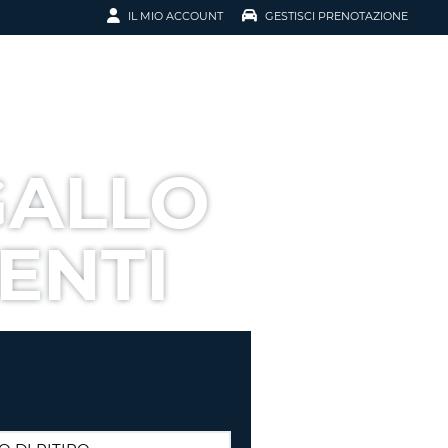
IL MIO ACCOUNT
GESTISCI PRENOTAZIONE
SCI LA
OTAZIONE
IRIZZO EMAIL
IL
GALLO
D
I VOUCHER
ENTI
ENOTAZIONE
ICATO LA TUA PASSWORD?
NOTAZIONI PIÙ VELOCI
A UN ACCOUNT