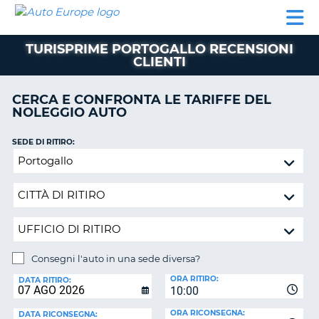
AUTO
NOLEGGIO
NOLEGGIO
NOLEGGIO
PARTNER
AIUTO
EUROPE
AUTO
AUTO
CAMPER
TURISPRIME PORTOGALLO RECENSIONI
NOLEGGIO
CLIENTI
CAMPER
PARTNER
CERCA E CONFRONTA LE TARIFFE DEL
NE
NOLEGGIO AUTO
AIUTO
IL
SEDE DI RITIRO:
MIO
Consegni
ACCOUNT
l'auto
in
GESTISCI
una
PRENOTAZIONE
sede
SVIZZERA
diversa?
LINGUA
Consegni l'auto in una sede diversa?
SEDE
ORA RITIRO:
DI
DATA RITIRO:
10:00
RICONSEGNA:
ORA RICONSEGNA:
DATA RICONSEGNA: