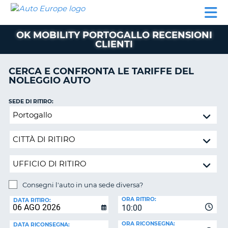
AUTO
NOLEGGIO
NOLEGGIO
NOLEGGIO
PARTNER
AIUTO
EUROPE
AUTO
AUTO
CAMPER
OK MOBILITY PORTOGALLO RECENSIONI
NOLEGGIO
CLIENTI
CAMPER
PARTNER
CERCA E CONFRONTA LE TARIFFE DEL
NE
NOLEGGIO AUTO
AIUTO
IL
SEDE DI RITIRO:
MIO
Consegni
ACCOUNT
l'auto
in
GESTISCI
una
PRENOTAZIONE
sede
SVIZZERA
diversa?
LINGUA
Consegni l'auto in una sede diversa?
SEDE
ORA RITIRO:
DI
DATA RITIRO:
10:00
RICONSEGNA:
ORA RICONSEGNA:
DATA RICONSEGNA: