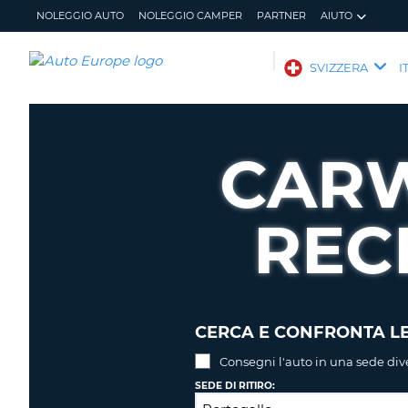
NOLEGGIO AUTO
NOLEGGIO CAMPER
PARTNER
AIUTO
AUTO
SVIZZERA
I
EUROPE
NOLEGGIO
AUTO
CARW
NOLEGGIO
CAMPER
REC
PARTNER
AIUTO
IL
GESTISCI
MIO
PRENOTAZIONE
ACCOUNT
SVIZZERA
LINGUA
CERCA E CONFRONTA LE
Consegni l'auto in una sede div
SEDE DI RITIRO: