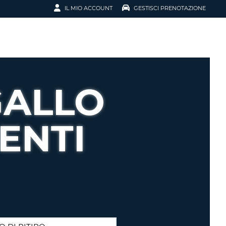
IL MIO ACCOUNT
GESTISCI PRENOTAZIONE
SCI LA
OTAZIONE
IRIZZO EMAIL
IL
GALLO
D
I VOUCHER
ENTI
ENOTAZIONE
ICATO LA TUA PASSWORD?
NOTAZIONI PIÙ VELOCI
A UN ACCOUNT