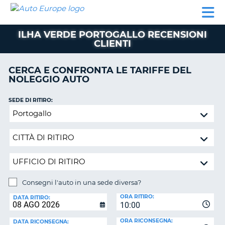
AUTO
NOLEGGIO
NOLEGGIO
NOLEGGIO
PARTNER
AIUTO
EUROPE
AUTO
AUTO
CAMPER
ILHA VERDE PORTOGALLO RECENSIONI
NOLEGGIO
CLIENTI
CAMPER
PARTNER
CERCA E CONFRONTA LE TARIFFE DEL
NE
NOLEGGIO AUTO
AIUTO
IL
SEDE DI RITIRO:
MIO
Consegni
ACCOUNT
l'auto
in
GESTISCI
una
PRENOTAZIONE
sede
SVIZZERA
diversa?
LINGUA
Consegni l'auto in una sede diversa?
SEDE
ORA RITIRO:
DI
DATA RITIRO:
10:00
RICONSEGNA:
ORA RICONSEGNA:
DATA RICONSEGNA: