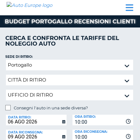
AUTO
NOLEGGIO
NOLEGGIO
NOLEGGIO
PARTNER
AIUTO
EUROPE
AUTO
AUTO
CAMPER
BUDGET PORTOGALLO RECENSIONI CLIENTI
NOLEGGIO
CAMPER
CERCA E CONFRONTA LE TARIFFE DEL
PARTNER
NOLEGGIO AUTO
NE
AIUTO
SEDE DI RITIRO:
IL
Consegni
MIO
l'auto
ACCOUNT
in
GESTISCI
una
PRENOTAZIONE
sede
diversa?
SVIZZERA
Consegni l'auto in una sede diversa?
LINGUA
SEDE
ORA RITIRO:
DI
DATA RITIRO:
10:00
RICONSEGNA:
ORA RICONSEGNA:
DATA RICONSEGNA:
10:00