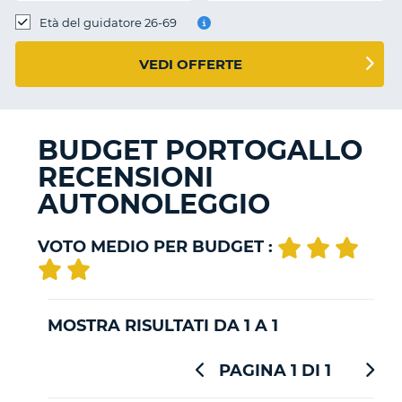
Età del guidatore 26-69
VEDI OFFERTE
BUDGET PORTOGALLO
RECENSIONI
AUTONOLEGGIO
VOTO MEDIO PER BUDGET :
MOSTRA RISULTATI DA 1 A 1
PAGINA 1 DI 1
T