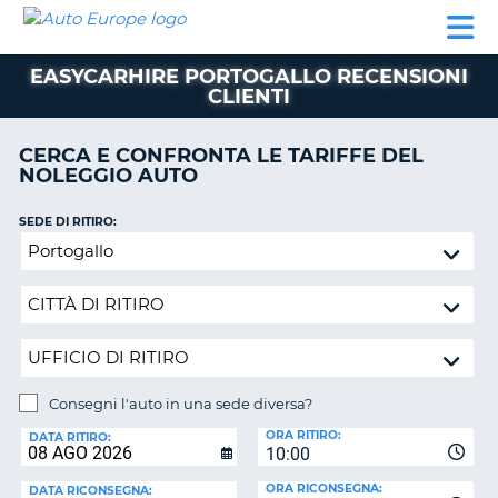
AUTO
NOLEGGIO
NOLEGGIO
NOLEGGIO
PARTNER
AIUTO
EUROPE
AUTO
AUTO
CAMPER
EASYCARHIRE PORTOGALLO RECENSIONI
NOLEGGIO
CLIENTI
CAMPER
PARTNER
CERCA E CONFRONTA LE TARIFFE DEL
NE
NOLEGGIO AUTO
AIUTO
IL
SEDE DI RITIRO:
MIO
Consegni
ACCOUNT
l'auto
in
GESTISCI
una
PRENOTAZIONE
sede
SVIZZERA
diversa?
LINGUA
Consegni l'auto in una sede diversa?
SEDE
ORA RITIRO:
DI
DATA RITIRO:
10:00
RICONSEGNA:
ORA RICONSEGNA:
DATA RICONSEGNA: